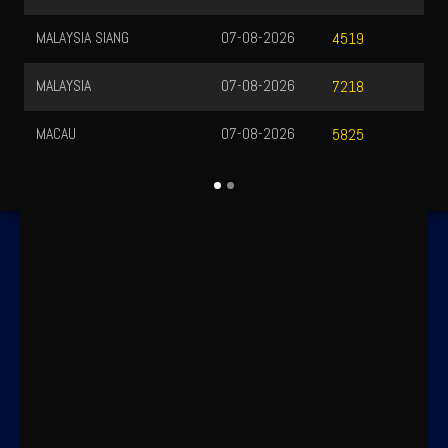
MALAYSIA SIANG
07-08-2026
4519
MALAYSIA
07-08-2026
7218
MACAU
07-08-2026
5825