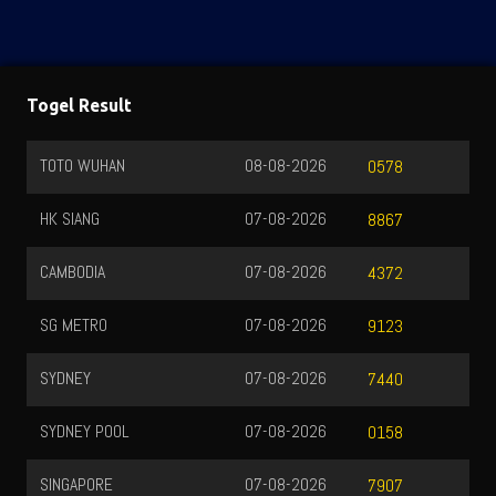
Togel Result
TOTO WUHAN
08-08-2026
QA
0578
HK SIANG
07-08-2026
HO
8867
CAMBODIA
07-08-2026
TO
4372
SG METRO
07-08-2026
TO
9123
SYDNEY
07-08-2026
TO
7440
SYDNEY POOL
07-08-2026
TO
0158
SINGAPORE
07-08-2026
TO
7907