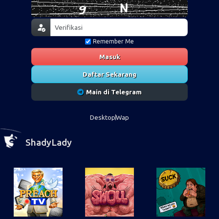
Remember Me
Masuk
Daftar Sekarang
Main di Telegram
Desktop
Wap
ShadyLady