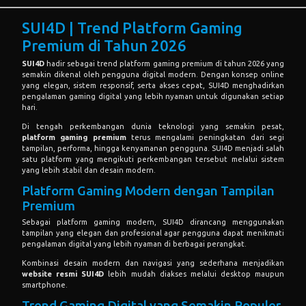
SUI4D | Trend Platform Gaming
Premium di Tahun 2026
SUI4D
hadir sebagai trend platform gaming premium di tahun 2026 yang
semakin dikenal oleh pengguna digital modern. Dengan konsep online
yang elegan, sistem responsif, serta akses cepat, SUI4D menghadirkan
pengalaman gaming digital yang lebih nyaman untuk digunakan setiap
hari.
Di tengah perkembangan dunia teknologi yang semakin pesat,
platform gaming premium
terus mengalami peningkatan dari segi
tampilan, performa, hingga kenyamanan pengguna. SUI4D menjadi salah
satu platform yang mengikuti perkembangan tersebut melalui sistem
yang lebih stabil dan desain modern.
Platform Gaming Modern dengan Tampilan
Premium
Sebagai platform gaming modern, SUI4D dirancang menggunakan
tampilan yang elegan dan profesional agar pengguna dapat menikmati
pengalaman digital yang lebih nyaman di berbagai perangkat.
Kombinasi desain modern dan navigasi yang sederhana menjadikan
website resmi SUI4D
lebih mudah diakses melalui desktop maupun
smartphone.
Trend Gaming Digital yang Semakin Populer