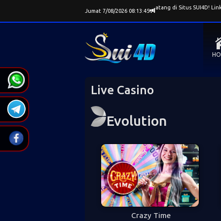
Selamat Datang di Situs SUI4D! Link Altern
Jumat 7/08/2026 08:13:46
HO
Live Casino
Evolution
Crazy Time