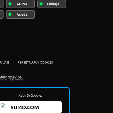
GOPAY
LinkAja
Axiata
RIVASI
|
PERSETUJUAN COOKIES
Ketik Di Google:
SUI4D.COM