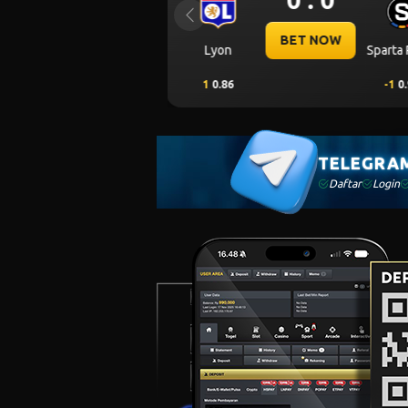
Previous
BET NOW
Union 
Bodo Glimt
Gill
0.75
0.82
-0.75
TELEGRA
Daftar
Login