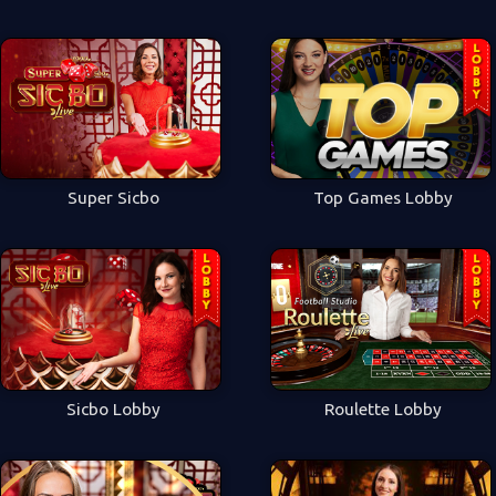
Super Sicbo
Top Games Lobby
Sicbo Lobby
Roulette Lobby