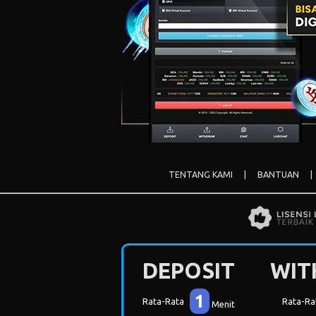
TENTANG KAMI
|
BANTUAN
|
DEPOSIT
WI
1
Rata-Rata
Rata-Ra
Menit