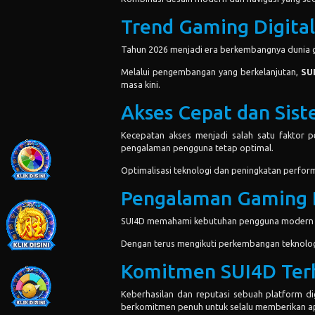
Trend Gaming Digita
Tahun 2026 menjadi era berkembangnya dunia ga
Melalui pengembangan yang berkelanjutan,
SU
masa kini.
Akses Cepat dan Sist
Kecepatan akses menjadi salah satu faktor p
pengalaman pengguna tetap optimal.
Optimalisasi teknologi dan peningkatan perfo
Pengalaman Gaming Di
SUI4D memahami kebutuhan pengguna modern yan
Dengan terus mengikuti perkembangan teknologi
Komitmen SUI4D Ter
Keberhasilan dan reputasi sebuah platform di
berkomitmen penuh untuk selalu memberikan apr