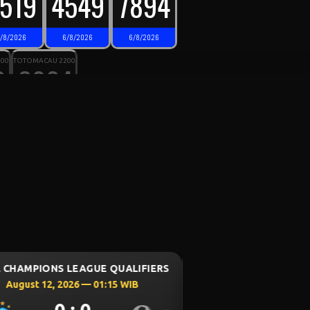
519
4549
7894
/8/2026
6/8/2026
6/8/2026
900
TOTOMACAU 2200
3
3064
6/8/2026
OTBALL F24 ELITE CLUB FRIENDLY
August 7, 2026 — 15:00 WIB
0 : 1