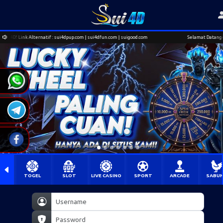
4D! Link Alternatif : sui4dpup.com | sui4dfun.com | suigood.com
Selamat Datang di Sit
TOGEL
SLOT
LIVE CASINO
SPORT
ARCADE
SABU