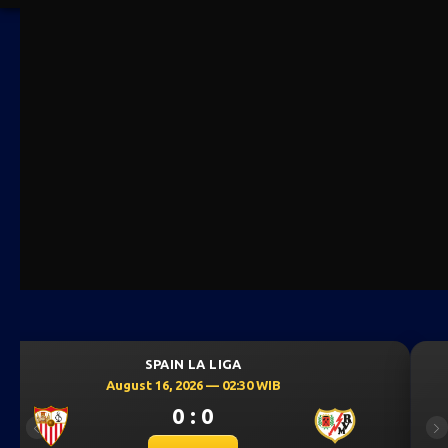
SPAIN LA LIGA
August 16, 2026 — 00:30 WIB
0 : 0
Previous
Ne