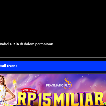
simbol
Piala
di dalam permainan.
tail Event