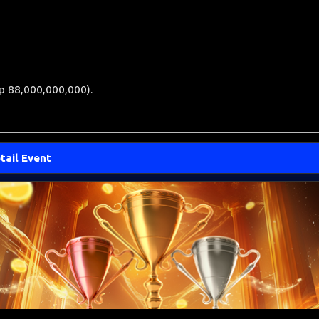
Rp 88,000,000,000).
tail Event