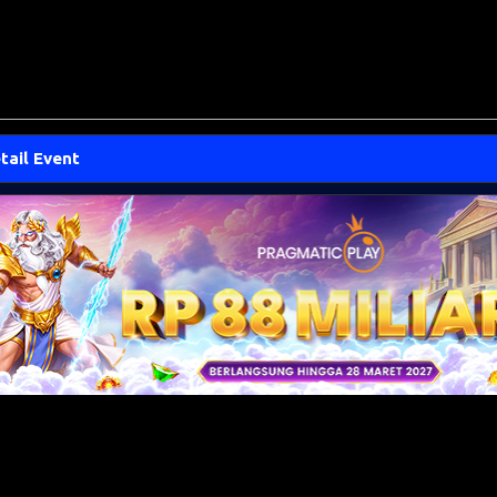
tail Event