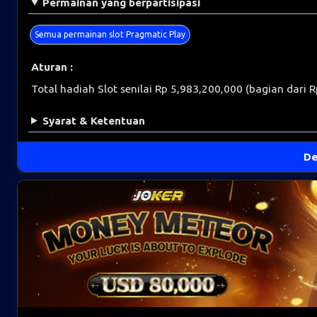
Permainan yang berpartisipasi
Semua permainan slot Pragmatic Play
Aturan :
Total hadiah Slot senilai Rp 5,983,200,000 (bagian dari 
Syarat & Ketentuan
De