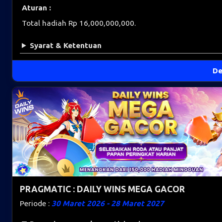
Aturan :
Total hadiah Rp 16,000,000,000.
Syarat & Ketentuan
De
PRAGMATIC : DAILY WINS MEGA GACOR
Periode :
30 Maret 2026 - 28 Maret 2027