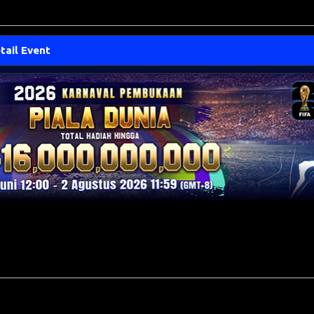
tail Event