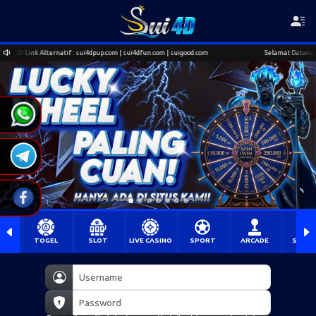
! Link Alternatif : sui4dpup.com | sui4dfun.com | suigood.com
Selamat Datang di Situs
TOGEL
SLOT
LIVE CASINO
SPORT
ARCADE
SABU