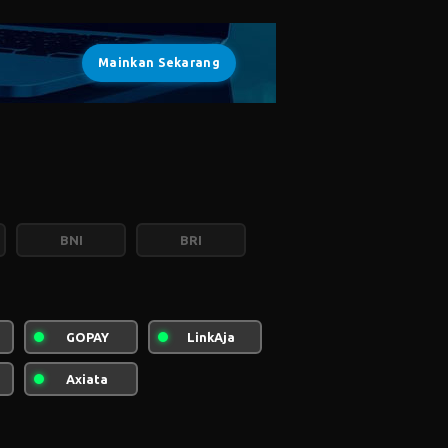
Mainkan Sekarang
BNI
BRI
GOPAY
LinkAja
Axiata