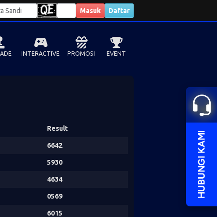
od.com
Masuk
Daftar
ADE
INTERACTIVE
PROMOSI
EVENT
Result
6642
5930
4634
0569
6015