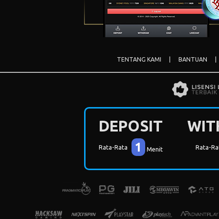
TENTANG KAMI
|
BANTUAN
|
DEPOSIT
WI
1
Rata-Rata
Rata-Ra
Menit