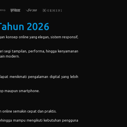
Tahun 2026
n konsep online yang elegan, sistem responsif,
ri segi tampilan, performa, hingga kenyamanan
sain modern.
apat menikmati pengalaman digital yang lebih
ktop maupun smartphone.
online semakin cepat dan praktis.
sehingga mampu mengikuti kebutuhan pengguna