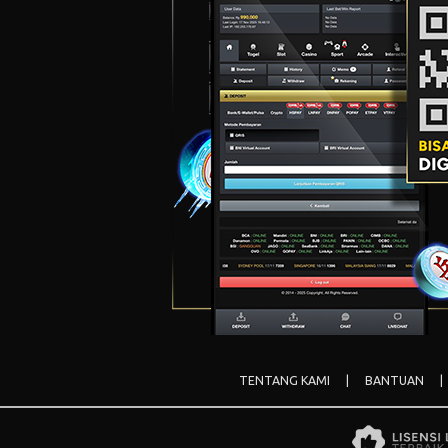
TENTANG KAMI
|
BANTUAN
|