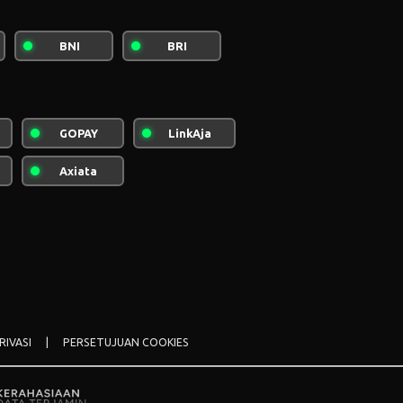
BNI
BRI
GOPAY
LinkAja
Axiata
RIVASI
|
PERSETUJUAN COOKIES