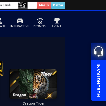
Situs SUI4D! Link Alternatif : sui4dpup.com | sui4dfun.com | suigood.com
Masuk
Daftar
ADE
INTERACTIVE
PROMOSI
EVENT
Dragon Tiger