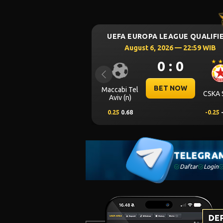
UEFA EUROPA LEAGUE QUALIFI
August 7, 2026 — 02:00 WIB
0 : 0
Previous
BET NOW
Hear
Benfica
Midlo
2.25
0.72
-2.25
TELEGRA
Daftar
Login