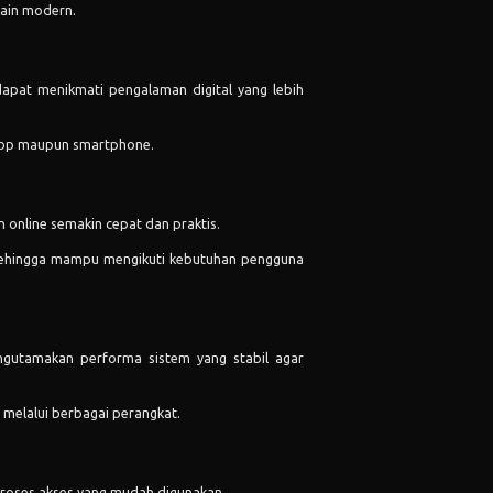
ri segi tampilan, performa, hingga kenyamanan
sain modern.
apat menikmati pengalaman digital yang lebih
ktop maupun smartphone.
online semakin cepat dan praktis.
sehingga mampu mengikuti kebutuhan pengguna
engutamakan performa sistem yang stabil agar
melalui berbagai perangkat.