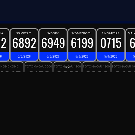
IA
SG METRO
SYDNEY
SYDNEY POOL
SINGAPORE
MALA
62
6892
6949
6199
0715
6
26
5/8/2026
5/8/2026
5/8/2026
5/8/2026
5
HONGKONG
TOTOMACAU 0000
TOTOMACAU 1300
TOTOMACAU 1600
TOTOMACAU 1
4245
2153
0629
2900
940
5/8/2026
6/8/2026
5/8/2026
5/8/2026
5/8/2026