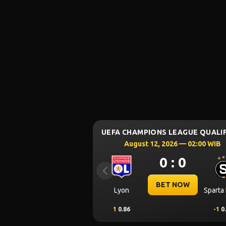
6/8/2026
E-FOOTBALL F24 INTERNATIO
FRIENDLY
August 7, 2026 — 05:45 WIB
0 : 0
Previous
BET NOW
e-Hungary
e-Arge
0.00
0.00
0.00