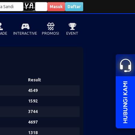
Situs SUI4D! Link Alternatif : sui4dpup.com | sui4dfun.com | suigood.com
Masuk
Daftar
ADE
INTERACTIVE
PROMOSI
EVENT
Result
4549
1592
3744
4697
1318