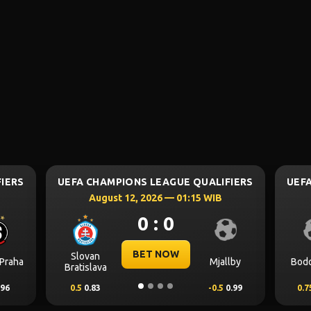
6/8/2026
7/8/2026
6/8/2026
6/8/2026
6/8/2026
NAL
E-FOOTBALL F24 INTERNATIONAL
E-
FRIENDLY
August 7, 2026 — 06:15 WIB
0 : 0
BET NOW
ntina
e-Germany
e-Denmark
e-
0.00
0.00
-0.87
0.00
0.53
-0.