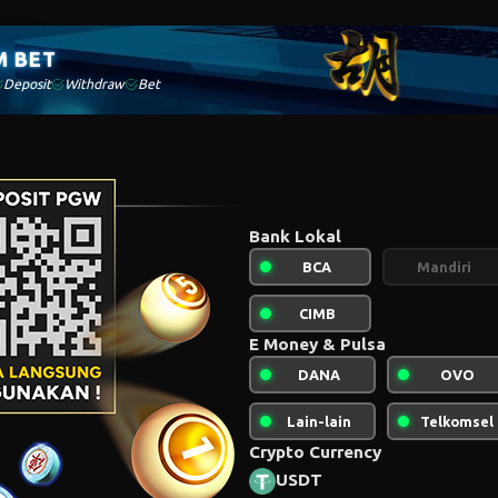
M BET
Deposit
Withdraw
Bet
Bank Lokal
BCA
Mandiri
CIMB
E Money & Pulsa
DANA
OVO
Lain-lain
Telkomsel
Crypto Currency