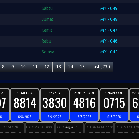
Sabtu
MY - 049
Jumat
MY - 048
Kamis
MY - 047
Rabu
MY - 046
Selasa
MY - 045
8
9
10
11
12
13
14
15
Last ( 73 )
IA
SG METRO
SYDNEY
SYDNEY POOL
SINGAPORE
MALA
07
8814
3830
4816
0715
6
26
6/8/2026
6/8/2026
6/8/2026
5/8/2026
6
HONGKONG
TOTOMACAU 0000
TOTOMACAU 1300
TOTOMACAU 1600
TOTOMACAU 1
3634
6529
9894
0597
584