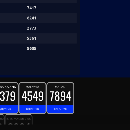
7417
6241
2773
5361
5605
YSIA SIANG
MALAYSIA
MACAU
379
4549
7894
/8/2026
6/8/2026
6/8/2026
900
TOTOMACAU 2200
3
3064