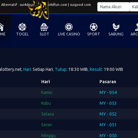
rnatif : sui4dpup.com | sui4dfun.com | suigood.com
Selamat Datang di 
ME
TOGEL
SLOT
LIVE CASINO
SPORT
SABUNG
ARC
lottery.net
, Hari:
Setiap Hari
, Tutup:
18:30 WIB
, Result:
19:00 WIB
Hari
Pasaran
Kamis
MY - 054
Rabu
MY - 053
Selasa
MY - 052
Senin
MY - 051
Minggu
MY - 050