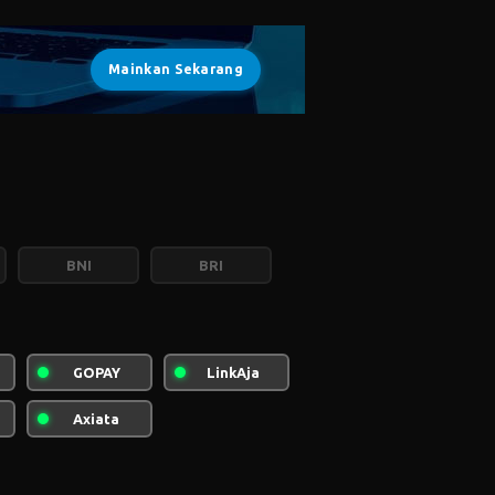
Mainkan Sekarang
BNI
BRI
GOPAY
LinkAja
Axiata