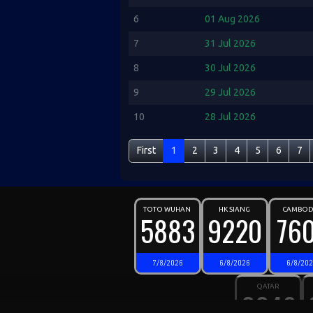
6
01 Aug 2026
7
31 Jul 2026
8
30 Jul 2026
9
29 Jul 2026
10
28 Jul 2026
First
1
2
3
4
5
6
7
TOTO WUHAN
HK SIANG
CAMBOD
5883
9220
76
7/8/2026
6/8/2026
6/8/20
QATAR
6642