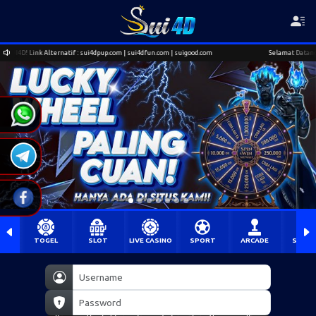
I4D! Link Alternatif : sui4dpup.com | sui4dfun.com | suigood.com
Selamat Datang di Si
TOGEL
SLOT
LIVE CASINO
SPORT
ARCADE
SABU