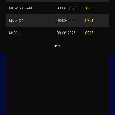
MALAYSIA SIANG
08-08-2026
1986
MALAYSIA
08-08-2026
6851
MACAU
08-08-2026
9097