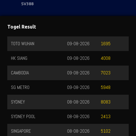
SV388
Togel Result
TOTO WUHAN
09-08-2026
1695
HK SIANG
09-08-2026
4008
CAMBODIA
09-08-2026
7023
SG METRO
09-08-2026
5948
SYDNEY
08-08-2026
8083
SYDNEY POOL
08-08-2026
2413
SINGAPORE
08-08-2026
5102