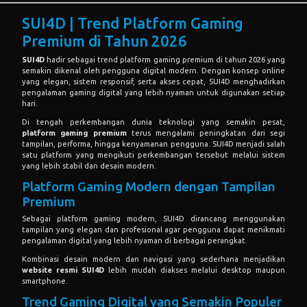
SUI4D | Trend Platform Gaming
Premium di Tahun 2026
SUI4D
hadir sebagai trend platform gaming premium di tahun 2026 yang
semakin dikenal oleh pengguna digital modern. Dengan konsep online
yang elegan, sistem responsif, serta akses cepat, SUI4D menghadirkan
pengalaman gaming digital yang lebih nyaman untuk digunakan setiap
hari.
Di tengah perkembangan dunia teknologi yang semakin pesat,
platform gaming premium
terus mengalami peningkatan dari segi
tampilan, performa, hingga kenyamanan pengguna. SUI4D menjadi salah
satu platform yang mengikuti perkembangan tersebut melalui sistem
yang lebih stabil dan desain modern.
Platform Gaming Modern dengan Tampilan
Premium
Sebagai platform gaming modern, SUI4D dirancang menggunakan
tampilan yang elegan dan profesional agar pengguna dapat menikmati
pengalaman digital yang lebih nyaman di berbagai perangkat.
Kombinasi desain modern dan navigasi yang sederhana menjadikan
website resmi SUI4D
lebih mudah diakses melalui desktop maupun
smartphone.
Trend Gaming Digital yang Semakin Populer