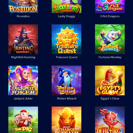
Poseidon
Lucky Doggy
3 Pot Dragons
Nightfall Hunting
Treasure Quest
Fortune Monkey
Jackpot Joker
Potion Wizard
Egypt's Glow