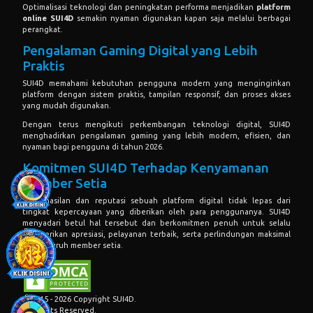
Optimalisasi teknologi dan peningkatan performa menjadikan
platform
online SUI4D
semakin nyaman digunakan kapan saja melalui berbagai
perangkat.
Pengalaman Gaming Digital yang Lebih
Praktis
SUI4D memahami kebutuhan pengguna modern yang menginginkan
platform dengan sistem praktis, tampilan responsif, dan proses akses
yang mudah digunakan.
Dengan terus mengikuti perkembangan teknologi digital, SUI4D
menghadirkan pengalaman gaming yang lebih modern, efisien, dan
nyaman bagi pengguna di tahun 2026.
Komitmen SUI4D Terhadap Kenyamanan
Member Setia
Keberhasilan dan reputasi sebuah platform digital tidak lepas dari
tingkat kepercayaan yang diberikan oleh para penggunanya. SUI4D
menyadari betul hal tersebut dan berkomitmen penuh untuk selalu
memberikan apresiasi, pelayanan terbaik, serta perlindungan maksimal
bagi seluruh member setia.
© 2015 - 2026 Copyright SUI4D.
All Rights Reserved.