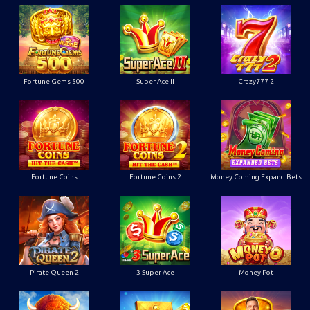
Fortune Gems 500
Super Ace II
Crazy777 2
Fortune Coins
Fortune Coins 2
Money Coming Expand Bets
Pirate Queen 2
3 Super Ace
Money Pot