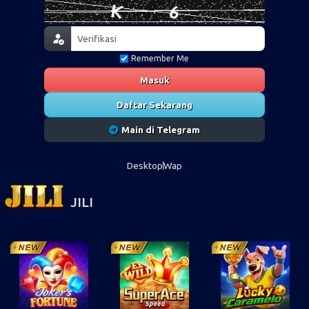
Remember Me
Masuk
Daftar Sekarang
Main di Telegram
Desktop
Wap
JILI