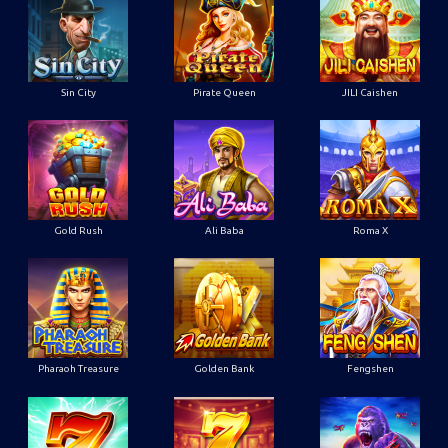
Sin City
Pirate Queen
JILI Caishen
Gold Rush
Ali Baba
Roma X
Pharaoh Treasure
Golden Bank
Fengshen