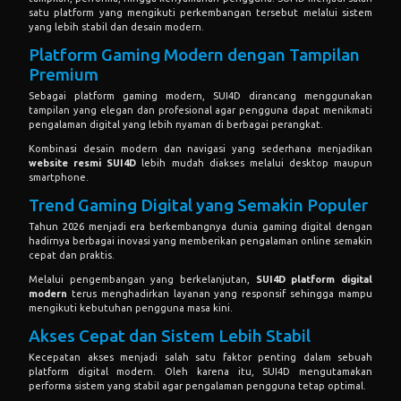
satu platform yang mengikuti perkembangan tersebut melalui sistem
yang lebih stabil dan desain modern.
Platform Gaming Modern dengan Tampilan
Premium
Sebagai platform gaming modern, SUI4D dirancang menggunakan
tampilan yang elegan dan profesional agar pengguna dapat menikmati
pengalaman digital yang lebih nyaman di berbagai perangkat.
Kombinasi desain modern dan navigasi yang sederhana menjadikan
website resmi SUI4D
lebih mudah diakses melalui desktop maupun
smartphone.
Trend Gaming Digital yang Semakin Populer
Tahun 2026 menjadi era berkembangnya dunia gaming digital dengan
hadirnya berbagai inovasi yang memberikan pengalaman online semakin
cepat dan praktis.
Melalui pengembangan yang berkelanjutan,
SUI4D platform digital
modern
terus menghadirkan layanan yang responsif sehingga mampu
mengikuti kebutuhan pengguna masa kini.
Akses Cepat dan Sistem Lebih Stabil
Kecepatan akses menjadi salah satu faktor penting dalam sebuah
platform digital modern. Oleh karena itu, SUI4D mengutamakan
performa sistem yang stabil agar pengalaman pengguna tetap optimal.