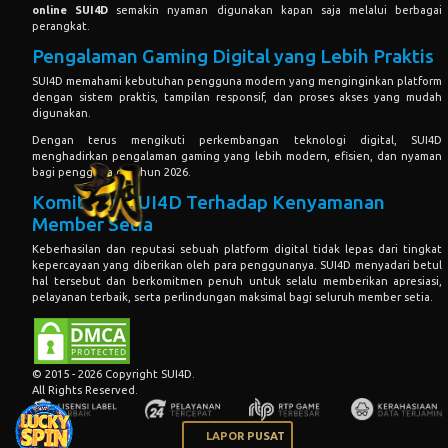
online SUI4D
semakin nyaman digunakan kapan saja melalui berbagai
perangkat.
Pengalaman Gaming Digital yang Lebih Praktis
SUI4D memahami kebutuhan pengguna modern yang menginginkan platform
dengan sistem praktis, tampilan responsif, dan proses akses yang mudah
digunakan.
Dengan terus mengikuti perkembangan teknologi digital, SUI4D
menghadirkan pengalaman gaming yang lebih modern, efisien, dan nyaman
bagi pengguna di tahun 2026.
Komitmen SUI4D Terhadap Kenyamanan
Member Setia
Keberhasilan dan reputasi sebuah platform digital tidak lepas dari tingkat
kepercayaan yang diberikan oleh para penggunanya. SUI4D menyadari betul
hal tersebut dan berkomitmen penuh untuk selalu memberikan apresiasi,
pelayanan terbaik, serta perlindungan maksimal bagi seluruh member setia.
© 2015 - 2026 Copyright SUI4D.
All Rights Reserved.
LAPOR PUSAT