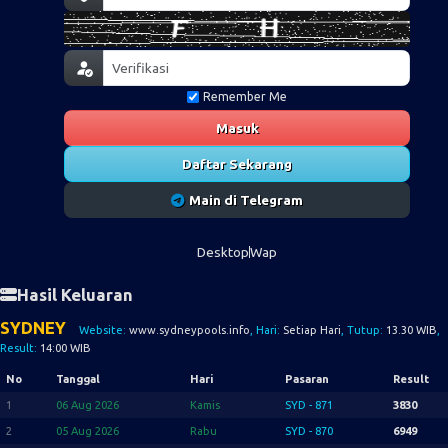
Remember Me
Masuk
Daftar Sekarang
Main di Telegram
Desktop
Wap
Hasil Keluaran
SYDNEY
Website:
www.sydneypools.info
, Hari:
Setiap Hari
, Tutup:
13.30 WIB
,
Result:
14:00 WIB
No
Tanggal
Hari
Pasaran
Result
1
06 Aug 2026
Kamis
SYD - 871
3830
2
05 Aug 2026
Rabu
SYD - 870
6949