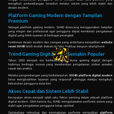
mengikuti perkembangan tersebut melalui sistem yang lebih stabil dan
desain modern.
Platform Gaming Modern dengan Tampilan
Premium
Sebagai platform gaming modern, SUI4D dirancang menggunakan tampilan
yang elegan dan profesional agar pengguna dapat menikmati pengalaman
digital yang lebih nyaman di berbagai perangkat.
Kombinasi desain modern dan navigasi yang sederhana menjadikan
website
resmi SUI4D
lebih mudah diakses melalui desktop maupun smartphone.
Trend Gaming Digital yang Semakin Populer
Tahun 2026 menjadi era berkembangnya dunia gaming digital dengan
hadirnya berbagai inovasi yang memberikan pengalaman online semakin
cepat dan praktis.
Melalui pengembangan yang berkelanjutan,
SUI4D platform digital modern
terus menghadirkan layanan yang responsif sehingga mampu mengikuti
kebutuhan pengguna masa kini.
Akses Cepat dan Sistem Lebih Stabil
Kecepatan akses menjadi salah satu faktor penting dalam sebuah platform
digital modern. Oleh karena itu, SUI4D mengutamakan performa sistem yang
stabil agar pengalaman pengguna tetap optimal.
Optimalisasi teknologi dan peningkatan performa menjadikan
platform