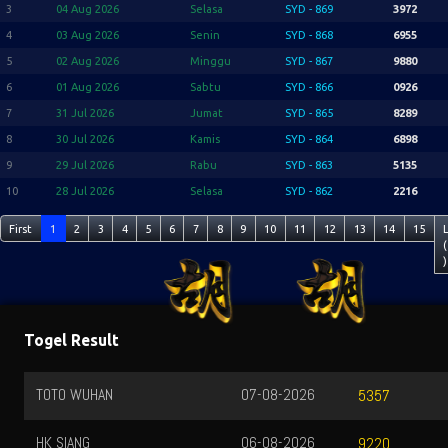
3
04 Aug 2026
Selasa
SYD - 869
3972
4
03 Aug 2026
Senin
SYD - 868
6955
5
02 Aug 2026
Minggu
SYD - 867
9880
6
01 Aug 2026
Sabtu
SYD - 866
0926
7
31 Jul 2026
Jumat
SYD - 865
8289
8
30 Jul 2026
Kamis
SYD - 864
6898
9
29 Jul 2026
Rabu
SYD - 863
5135
10
28 Jul 2026
Selasa
SYD - 862
2216
First
1
2
3
4
5
6
7
8
9
10
11
12
13
14
15
(
)
Togel Result
TOTO WUHAN
07-08-2026
5357
HK SIANG
06-08-2026
9220